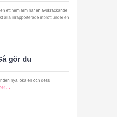
e, men ett hemlarm har en avskräckande
kt alla inrapporterade inbrott under en
Så gör du
ss är den nya lokalen och dess
mer …