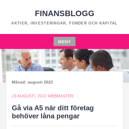
Hoppa
till
FINANSBLOGG
innehåll
AKTIER, INVESTERINGAR, FONDER OCH KAPITAL
MENY
Hoppa
till
innehåll
Månad:
augusti 2022
23 AUGUSTI, 2022
WEBMASTER
Gå via A5 när ditt företag
behöver låna pengar