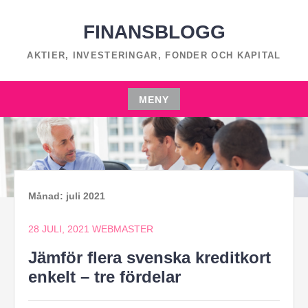
Hoppa
till
FINANSBLOGG
innehåll
AKTIER, INVESTERINGAR, FONDER OCH KAPITAL
MENY
Hoppa
till
innehåll
Månad:
juli 2021
28 JULI, 2021
WEBMASTER
Jämför flera svenska kreditkort
enkelt – tre fördelar