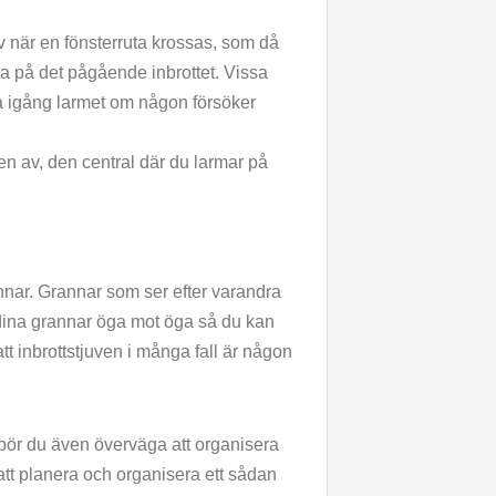
 när en fönsterruta krossas, som då
a på det pågående inbrottet. Vissa
ta igång larmet om någon försöker
eten av, den central där du larmar på
annar. Grannar som ser efter varandra
 dina grannar öga mot öga så du kan
tt inbrottstjuven i många fall är någon
bör du även överväga att organisera
att planera och organisera ett sådan