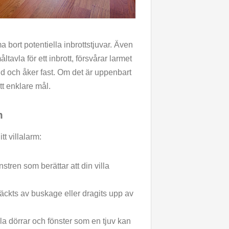
a bort potentiella inbrottstjuvar. Även
ltavla för ett inbrott, försvårar larmet
sedd och åker fast. Om det är uppenbart
ett enklare mål.
m
t villalarm:
stren som berättar att din villa
 täckts av buskage eller dragits upp av
lla dörrar och fönster som en tjuv kan