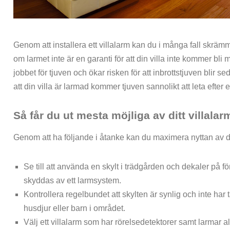
Genom att installera ett villalarm kan du i många fall skrämm
om larmet inte är en garanti för att din villa inte kommer bli må
jobbet för tjuven och ökar risken för att inbrottstjuven blir 
att din villa är larmad kommer tjuven sannolikt att leta efter 
Så får du ut mesta möjliga av ditt villalar
Genom att ha följande i åtanke kan du maximera nyttan av dit
Se till att använda en skylt i trädgården och dekaler på fön
skyddas av ett larmsystem.
Kontrollera regelbundet att skylten är synlig och inte har
husdjur eller barn i området.
Välj ett villalarm som har rörelsedetektorer samt larmar a