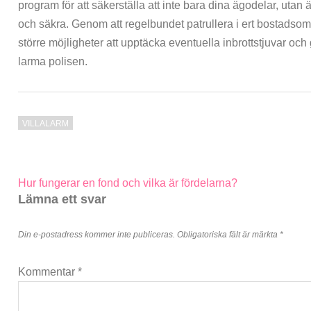
program för att säkerställa att inte bara dina ägodelar, uta
och säkra. Genom att regelbundet patrullera i ert bostadsomr
större möjligheter att upptäcka eventuella inbrottstjuvar och
larma polisen.
VILLALARM
Inläggsnavigering
Hur fungerar en fond och vilka är fördelarna?
Lämna ett svar
Din e-postadress kommer inte publiceras.
Obligatoriska fält är märkta
*
Kommentar
*